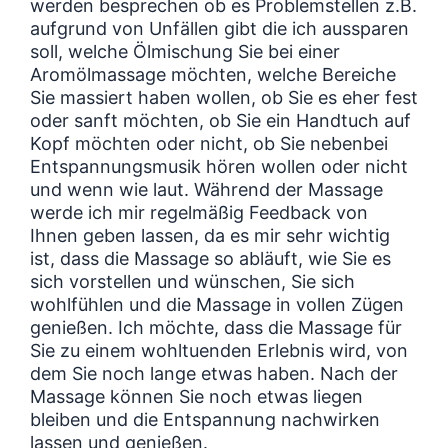
werden besprechen ob es Problemstellen z.B.
aufgrund von Unfällen gibt die ich aussparen
soll, welche Ölmischung Sie bei einer
Aromölmassage möchten, welche Bereiche
Sie massiert haben wollen, ob Sie es eher fest
oder sanft möchten, ob Sie ein Handtuch auf
Kopf möchten oder nicht, ob Sie nebenbei
Entspannungsmusik hören wollen oder nicht
und wenn wie laut. Während der Massage
werde ich mir regelmäßig Feedback von
Ihnen geben lassen, da es mir sehr wichtig
ist, dass die Massage so abläuft, wie Sie es
sich vorstellen und wünschen, Sie sich
wohlfühlen und die Massage in vollen Zügen
genießen. Ich möchte, dass die Massage für
Sie zu einem wohltuenden Erlebnis wird, von
dem Sie noch lange etwas haben. Nach der
Massage können Sie noch etwas liegen
bleiben und die Entspannung nachwirken
lassen und genießen.