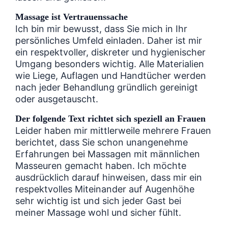
Massage ist Vertrauenssache
Ich bin mir bewusst, dass Sie mich in Ihr
persönliches Umfeld einladen. Daher ist mir
ein respektvoller, diskreter und hygienischer
Umgang besonders wichtig. Alle Materialien
wie Liege, Auflagen und Handtücher werden
nach jeder Behandlung gründlich gereinigt
oder ausgetauscht.
Der folgende Text richtet sich speziell an Frauen
Leider haben mir mittlerweile mehrere Frauen
berichtet, dass Sie schon unangenehme
Erfahrungen bei Massagen mit männlichen
Masseuren gemacht haben. Ich möchte
ausdrücklich darauf hinweisen, dass mir ein
respektvolles Miteinander auf Augenhöhe
sehr wichtig ist und sich jeder Gast bei
meiner Massage wohl und sicher fühlt.