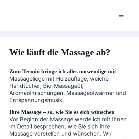
Zum
Inhalt
Menü
springen
Wie läuft die Massage ab?
Zum Termin bringe ich alles notwendige mit
Massageliege mit Heizauflage, weiche
Handtücher, Bio-Massageöl,
Aromaölmischungen, Massageölwärmer und
Entspannungsmusik.
Ihre Massage – so, wie Sie es sich wünschen
Vor Beginn der Massage werde ich mit Ihnen
im Detail besprechen, wie Sie sich Ihre
Massage vorstellen und wünschen. Wir