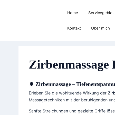
Zum
Inhalt
Home
Servicegebiet
springen
Kontakt
Über mich
Zirbenmassage 
🌲
Zirbenmassage
– Tiefenentspannu
Erleben Sie die wohltuende Wirkung der
Zir
Massagetechniken mit der beruhigenden und 
Sanfte Streichungen und gezielte Griffe lös